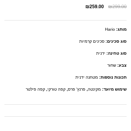
₪
259.00
₪
299.00
מותג:
Hario
סוג סכינים:
סכינים קרמיות
סוג טחינה:
ידנית
צבע:
שחור
תכונות נוספות:
מטחנה ידנית
שימוש מיועד:
מקינטה
,
פרנץ' פרס
,
קפה טורקי
,
קפה פילטר