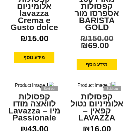
קפסולות
אלומיניום
אספרסו מור
lavazza
Crema e
BARISTA
Gusto dolce
GOLD
₪
15.00
₪
150.00
₪
69.00
מידע נוסף
מידע נוסף
Sold out
Sold out
קפסולות
קפסולות
אלומיניום נטול
לוואצה מודו
קפאין –
מיו Lavazza –
Passionale
LAVAZZA
₪
43.00
₪
16.00