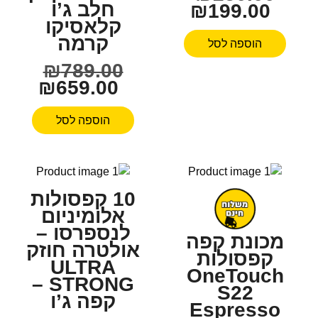
חלב ג’ו
₪
199.00
קלאסיקו
קרמה
הוספה לסל
₪
789.00
₪
659.00
הוספה לסל
10 קפסולות
אלומיניום
לנספרסו –
מכונת קפה
אולטרה חוזק
קפסולות
ULTRA
OneTouch
STRONG –
S22
קפה ג’ו
Espresso