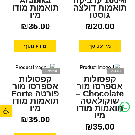
100% ערביקה
Arabika
תואמות דולצה
תואמות מודו
גוסטו
מיו
₪
35.00
₪
20.00
מידע נוסף
מידע נוסף
Sold out
Sold out
קפסולות
קפסולות
אספרסו מור
אספרסו מור
Chocolate –
פורטה Forte
שוקולאטה
תואמות מודו
פתח סרגל נגישות
תואמות מודו
מיו
מיו
₪
35.00
₪
35.00