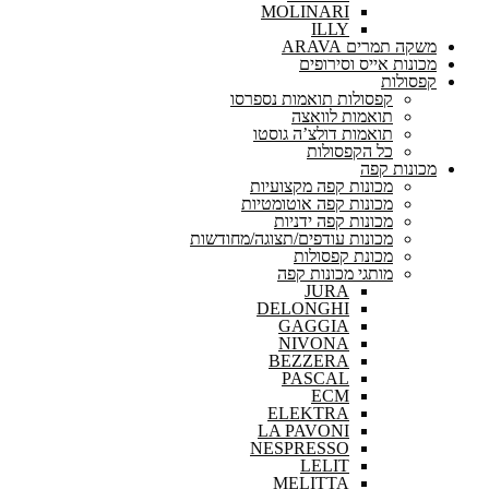
MOLINARI
ILLY
משקה תמרים ARAVA
מכונות אייס וסירופים
קפסולות
קפסולות תואמות נספרסו
תואמות לוואצה
תואמות דולצ’ה גוסטו
כל הקפסולות
מכונות קפה
מכונות קפה מקצועיות
מכונות קפה אוטומטיות
מכונות קפה ידניות
מכונות עודפים/תצוגה/מחודשות
מכונת קפסולות
מותגי מכונות קפה
JURA
DELONGHI
GAGGIA
NIVONA
BEZZERA
PASCAL
ECM
ELEKTRA
LA PAVONI
NESPRESSO
LELIT
MELITTA