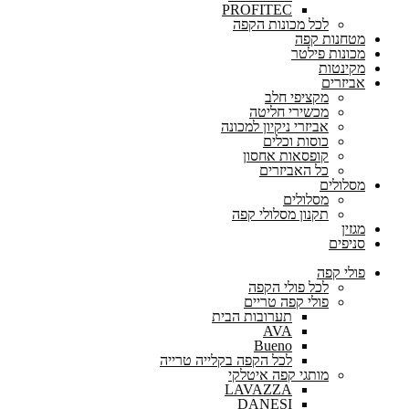
PROFITEC
לכל מכונות הקפה
מטחנות קפה
מכונות פילטר
מקינטות
אביזרים
מקציפי חלב
מכשירי חליטה
אביזרי ניקיון למכונה
כוסות וכלים
קופסאות אחסון
כל האביזרים
מסלולים
מסלולים
תקנון מסלולי קפה
מגזין
סניפים
פולי קפה
לכל פולי הקפה
פולי קפה טריים
תערובות הבית
AVA
Bueno
לכל הקפה בקלייה טרייה
מותגי קפה איטלקי
LAVAZZA
DANESI