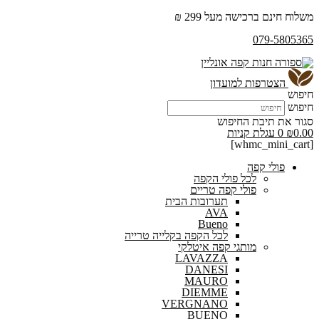
משלוח חינם ברכישה מעל 299 ₪
079-5805365
הצטרפות למועדון
חיפוש
חיפוש
סגור את תיבת החיפוש
0.00
₪
0
עגלת קניות
[whmc_mini_cart]
פולי קפה
לכל פולי הקפה
פולי קפה טריים
תערובות הבית
AVA
Bueno
לכל הקפה בקלייה טרייה
מותגי קפה איטלקי
LAVAZZA
DANESI
MAURO
DIEMME
VERGNANO
BUENO