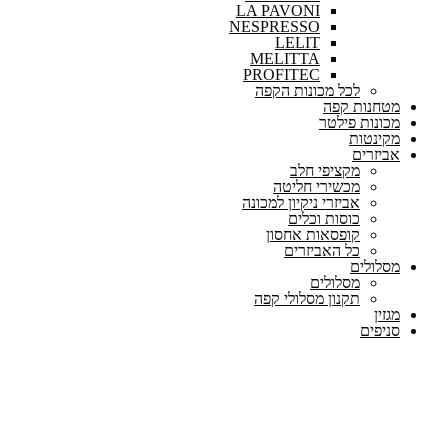
LA PAVONI
NESPRESSO
LELIT
MELITTA
PROFITEC
לכל מכונות הקפה
מטחנות קפה
מכונות פילטר
מקינטות
אביזרים
מקציפי חלב
מכשירי חליטה
אביזרי ניקיון למכונה
כוסות וכלים
קופסאות אחסון
כל האביזרים
מסלולים
מסלולים
תקנון מסלולי קפה
מגזין
סניפים