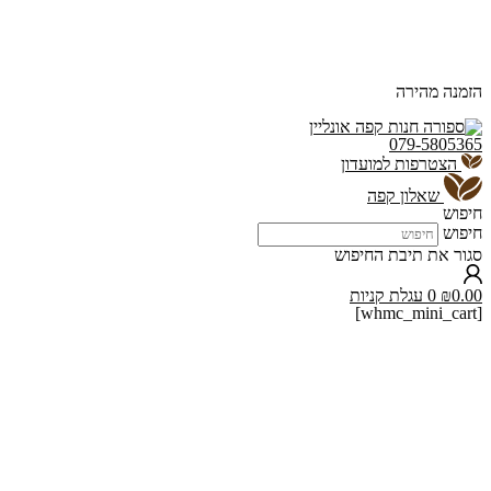
הזמנה מהירה
079-5805365
הצטרפות למועדון
שאלון קפה
חיפוש
חיפוש
סגור את תיבת החיפוש
0.00
₪
0
עגלת קניות
[whmc_mini_cart]