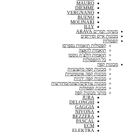
MAURO
DIEMME
VERGNANO
BUENO
MOLINARI
ILLY
משקה תמרים ARAVA
מכונות אייס וסירופים
קפסולות
קפסולות תואמות נספרסו
תואמות לוואצה
תואמות דולצ’ה גוסטו
כל הקפסולות
מכונות קפה
מכונות קפה מקצועיות
מכונות קפה אוטומטיות
מכונות קפה ידניות
מכונות עודפים/תצוגה/מחודשות
מכונת קפסולות
מותגי מכונות קפה
JURA
DELONGHI
GAGGIA
NIVONA
BEZZERA
PASCAL
ECM
ELEKTRA