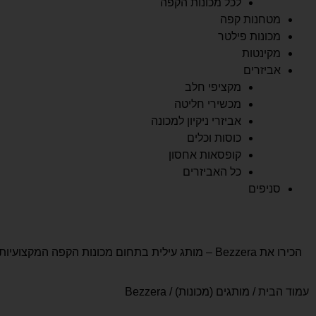
לכל מכונות הקפה
מטחנות קפה
מכונות פילטר
מקינטות
אביזרים
מקציפי חלב
מכשירי חליטה
אביזרי ניקיון למכונה
כוסות וכלים
קופסאות אחסון
כל האביזרים
סניפים
הכירו את Bezzera – מותג עילית בתחום מכונות הקפה המקצועיות. ספורה עם מגוון המכונות של בזארה, כולל מטחנות קפה איכותיות ויוקרתיות.
עמוד הבית
/ מותגים (מכונות) / Bezzera