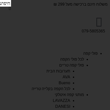
משלוח חינם ברכישה מעל 299 ₪
079-5805365
פולי קפה
לכל פולי הקפה
פולי קפה טריים
תערובות הבית
AVA
Bueno
לכל הקפה בקלייה טרייה
מותגי קפה איטלקי
LAVAZZA
DANESI