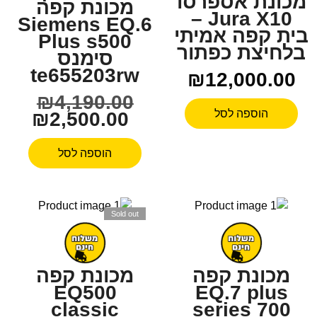
מכונת אספרסו
מכונת קפה
Jura X10 –
Siemens EQ.6
בית קפה אמיתי
Plus s500
בלחיצת כפתור
סימנס
te655203rw
₪
12,000.00
₪
4,190.00
הוספה לסל
₪
2,500.00
הוספה לסל
Sold out
מכונת קפה
מכונת קפה
EQ500
EQ.7 plus
classic
series 700