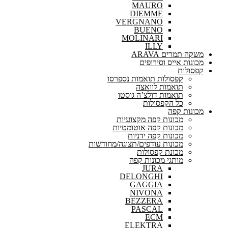
MAURO
DIEMME
VERGNANO
BUENO
MOLINARI
ILLY
משקה תמרים ARAVA
מכונות אייס וסירופים
קפסולות
קפסולות תואמות נספרסו
תואמות לוואצה
תואמות דולצ’ה גוסטו
כל הקפסולות
מכונות קפה
מכונות קפה מקצועיות
מכונות קפה אוטומטיות
מכונות קפה ידניות
מכונות עודפים/תצוגה/מחודשות
מכונת קפסולות
מותגי מכונות קפה
JURA
DELONGHI
GAGGIA
NIVONA
BEZZERA
PASCAL
ECM
ELEKTRA