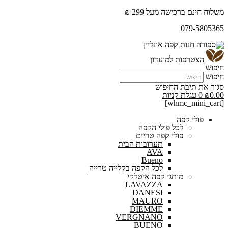
משלוח חינם ברכישה מעל 299 ₪
079-5805365
הצטרפות למועדון
חיפוש
חיפוש
סגור את תיבת החיפוש
0.00
₪
0
עגלת קניות
[whmc_mini_cart]
פולי קפה
לכל פולי הקפה
פולי קפה טריים
תערובות הבית
AVA
Bueno
לכל הקפה בקלייה טרייה
מותגי קפה איטלקי
LAVAZZA
DANESI
MAURO
DIEMME
VERGNANO
BUENO