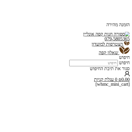
הזמנה מהירה
079-5805365
הצטרפות למועדון
שאלון קפה
חיפוש
חיפוש
סגור את תיבת החיפוש
0.00
₪
0
עגלת קניות
[whmc_mini_cart]