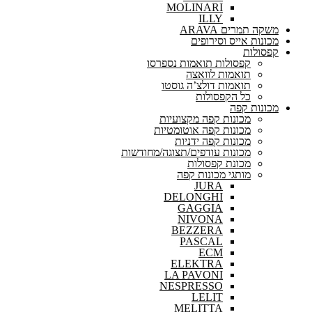
MOLINARI
ILLY
משקה תמרים ARAVA
מכונות אייס וסירופים
קפסולות
קפסולות תואמות נספרסו
תואמות לוואצה
תואמות דולצ’ה גוסטו
כל הקפסולות
מכונות קפה
מכונות קפה מקצועיות
מכונות קפה אוטומטיות
מכונות קפה ידניות
מכונות עודפים/תצוגה/מחודשות
מכונת קפסולות
מותגי מכונות קפה
JURA
DELONGHI
GAGGIA
NIVONA
BEZZERA
PASCAL
ECM
ELEKTRA
LA PAVONI
NESPRESSO
LELIT
MELITTA