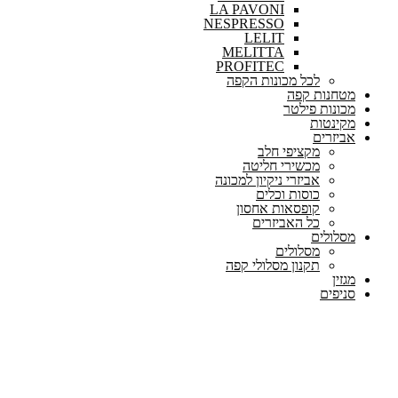
LA PAVONI
NESPRESSO
LELIT
MELITTA
PROFITEC
לכל מכונות הקפה
מטחנות קפה
מכונות פילטר
מקינטות
אביזרים
מקציפי חלב
מכשירי חליטה
אביזרי ניקיון למכונה
כוסות וכלים
קופסאות אחסון
כל האביזרים
מסלולים
מסלולים
תקנון מסלולי קפה
מגזין
סניפים