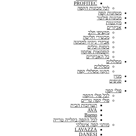
PROFITEC
לכל מכונות הקפה
מטחנות קפה
מכונות פילטר
מקינטות
אביזרים
מקציפי חלב
מכשירי חליטה
אביזרי ניקיון למכונה
כוסות וכלים
קופסאות אחסון
כל האביזרים
מסלולים
מסלולים
תקנון מסלולי קפה
מגזין
סניפים
פולי קפה
לכל פולי הקפה
פולי קפה טריים
תערובות הבית
AVA
Bueno
לכל הקפה בקלייה טרייה
מותגי קפה איטלקי
LAVAZZA
DANESI