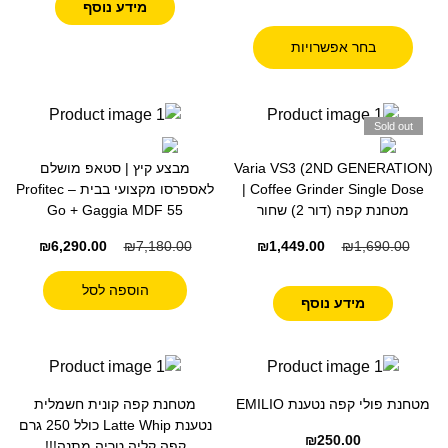
מידע נוסף
בחר אפשרויות
Sold out
Varia VS3 (2ND GENERATION)
מבצע קיץ | סטאפ מושלם
Coffee Grinder Single Dose |
לאספרסו מקצועי בבית – Profitec
מטחנת קפה (דור 2) שחור
Go + Gaggia MDF 55
₪
6,290.00
₪
7,180.00
₪
1,449.00
₪
1,690.00
הוספה לסל
מידע נוסף
מטחנת פולי קפה נטענת EMILIO
מטחנת קפה קונית חשמלית
נטענת Latte Whip כולל 250 גרם
₪
250.00
קפה קליה טריה מתנה!!!