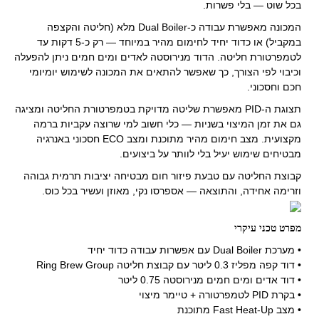
בכל שוט — בלי פשרות.
המכונה מאפשרת עבודה כ-Dual Boiler מלא (חליטה והקצפה
במקביל) או כדוד יחיד לחימום מהיר במיוחד — רק כ-5 דקות עד
לטמפרטורת חליטה. הדוד מנירוסטה לאדים ומים חמים ניתן להפעלה
וכיבוי לפי הצורך, כך שאפשר להתאים את המכונה לשימוש יומיומי
חכם וחסכוני.
תצוגת ה-PID מאפשרת שליטה מדויקת בטמפרטורת החליטה ומציגה
גם את זמן המיצוי בשניות — כלי חשוב למי שרוצה עקביות ברמה
מקצועית. מצב חימום מהיר מתוכנת ומצב ECO חסכוני באנרגיה
מבטיחים שימוש יעיל בלי לוותר על ביצועים.
קבוצת החליטה עם טבעת פיזור חום מבטיחה יציבות תרמית גבוהה
וזרימה אחידה, והתוצאה — אספרסו נקי, מאוזן ועשיר בכל כוס.
מפרט טכני עיקרי
• מערכת Dual Boiler עם אפשרות עבודה כדוד יחיד
• דוד קפה מפליז 0.3 ליטר עם קבוצת חליטה Ring Brew Group
• דוד אדים ומים חמים מנירוסטה 0.75 ליטר
• בקרת PID לטמפרטורה + טיימר מיצוי
• מצב Fast Heat-Up מתוכנת