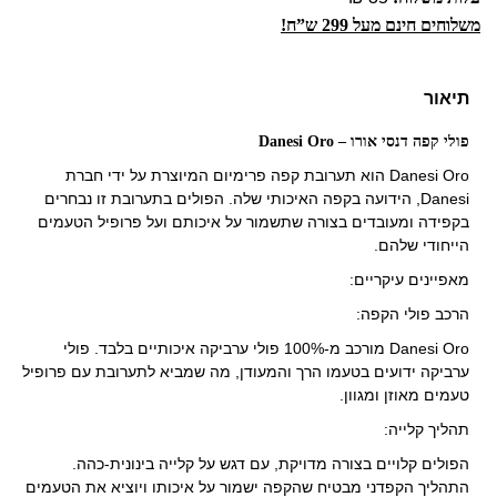
משלוחים חינם מעל 299 ש”ח!
תיאור
פולי קפה דנסי אורו – Danesi Oro
Danesi Oro הוא תערובת קפה פרימיום המיוצרת על ידי חברת
Danesi, הידועה בקפה האיכותי שלה. הפולים בתערובת זו נבחרים
בקפידה ומעובדים בצורה שתשמור על איכותם ועל פרופיל הטעמים
הייחודי שלהם.
מאפיינים עיקריים:
הרכב פולי הקפה:
Danesi Oro מורכב מ-100% פולי ערביקה איכותיים בלבד. פולי
ערביקה ידועים בטעמו הרך והמעודן, מה שמביא לתערובת עם פרופיל
טעמים מאוזן ומגוון.
תהליך קלייה:
הפולים קלויים בצורה מדויקת, עם דגש על קלייה בינונית-כהה.
התהליך הקפדני מבטיח שהקפה ישמור על איכותו ויוציא את הטעמים