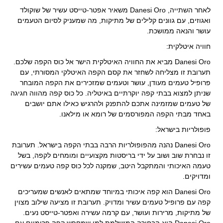
לאחר השתייה, Danesi Oro משאיר אפטר-טייסט עשיר של שוקולד
ואגוזים, עם גוונים קלילים של מתיקות, מה שמעניק לסיום הטעמים
עושר והנאה ממושכת.
חוויה איטלקית:
Danesi Oro מביא את החוויה האיטלקית הישר אל כוס הקפה שלכם.
תערובת זו מצליחה לשחזר את קסם הקפה האיטלקי המסורתי, עם
פרופיל טעמים מעודן, עושר וטעמים שמזכירים את הקפה המובחר
שניתן למצוא בבתי קפה יוקרתיים באיטליה. כל כוס קפה מהווה חגיגה
של טעמים שמזמינה אתכם להתפנק ולהרגיש כאילו אתם יושבים
באחד מבתי הקפה המפורסמים של רומא או מילאנו.
פופולריות בישראל:
Danesi Oro נהנה מהפופולריות הרבה בבתי הקפה בישראל. תערובת
זו נבחרת שוב ושוב על ידי בריסטות מקצועיים ומומחים לקפה, בשל
טעמה האיכותי והמתקבל היטב, שמקנה לכל כוס קפה טעמים עשירים
ומדויקים.
Danesi Oro הוא קפה איכותי במיוחד שמתאים לאנשים שמעריכים
קפה עם פרופיל טעמים עשיר ומדויק. תערובת זו מציעה שילוב מצוין
של מתיקות, מרירות ועושר, עם קרמה עשירה ואפטר-טייסט נעים.