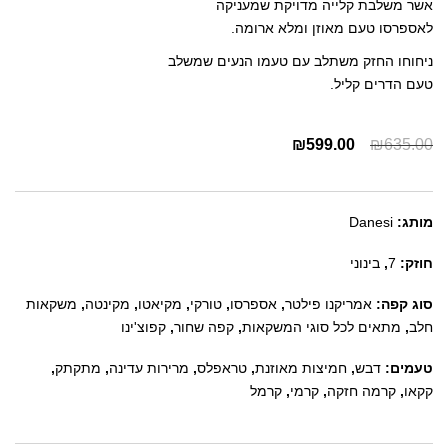
אשר משלבת קלייה מדויקת שמעניקה
לאספרסו טעם מאוזן ומלא ארומה.
ניחוחו החזק משתלב עם טעמו הנעים שמשלב
טעם הדרים קליל.
₪
599.00
₪
635.00
מותג:
Danesi
חוזק:
7
,
בינוני
סוג קפה:
אמריקנו פילטר
,
אספרסו
,
טורקי
,
מקיאטו
,
מקינטה
,
משקאות
חלב
,
מתאים לכל סוגי המשקאות
,
קפה שחור
,
קפוצ'ינו
טעמים:
דבש
,
חמיצות מאוזנת
,
טראפלס
,
מרירות עדינה
,
מתקתק
,
קקאו
,
קרמה חזקה
,
קרמי
,
קרמל