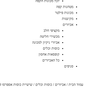
לכל מכונות הקפה
מטחנות קפה
מכונות פילטר
מקינטות
אביזרים
מקציפי חלב
מכשירי חליטה
אביזרי ניקיון למכונה
כוסות וכלים
קופסאות אחסון
כל האביזרים
סניפים
עמוד הבית
/
אביזרים
/
כוסות וכלים
/ שישיית כוסות אספרסו 70 מ”ל + צלוחית מקולקציית טולפנו בצבע ורוד מט CLUB HOUSE