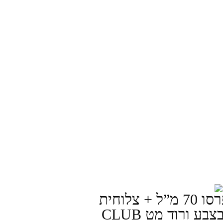
שישיית כוסות אספרסו 70 מ”ל + צלוחית
מקולקציית טולפנו בצבע ורוד מט CLUB