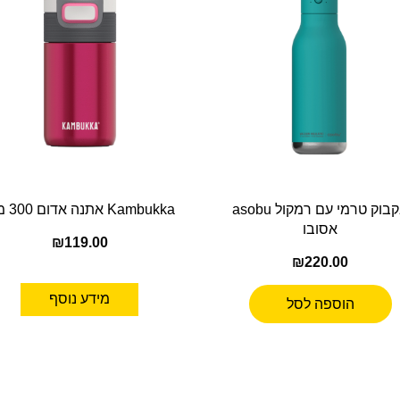
בקבוק טרמי עם רמקול asobu
Kambukka אתנה אדום 300 מ”ל
אסובו
₪
119.00
₪
220.00
מידע נוסף
הוספה לסל