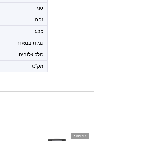
סוג
נפח
צבע
כמות במארז
כולל צלוחית
מק"ט
Sold out