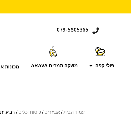
079-5805365
פולי קפה
משקה תמרים ARAVA
מכונות אי
עמוד הבית
/
אביזרים
/
כוסות וכלים
/ רביעיית ספלי לאטה 300 מ”ל + צל