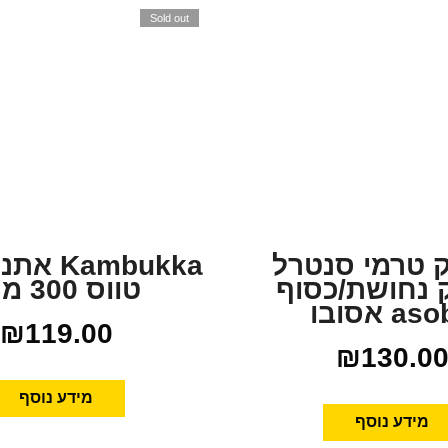
Sold out
 טרמי סנטרל
Kambukka
 נחושת/כסוף
טווס 300 מ”ל
a אסובו
₪
119.00
₪
130.0
מידע נוסף
מידע נוסף