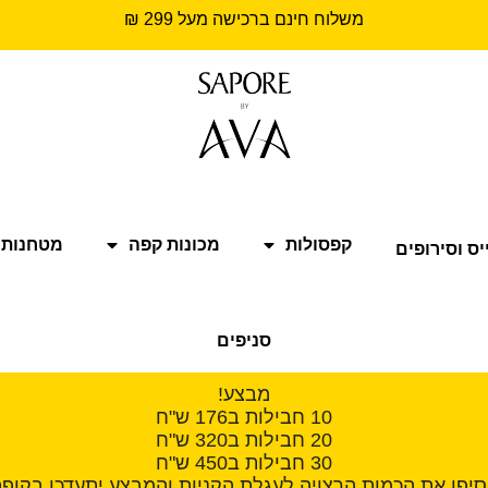
משלוח חינם ברכישה מעל 299 ₪
קפסולות
מכונות קפה
מטחנות 
יס וסירופים
סניפים
מבצע!
10 חבילות ב176 ש"ח
20 חבילות ב320 ש"ח
30 חבילות ב450 ש"ח
סיפו את הכמות הרצויה לעגלת הקניות והמבצע יתעדכן בקופה