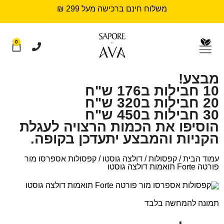
משלוח חינם ברכישה מעל 299 ₪
0
מבצע!
10 חבילות ב176 ש"ח
20 חבילות ב320 ש"ח
30 חבילות ב450 ש"ח
הוסיפו את הכמות הרצויה לעגלת
הקניות והמבצע יתעדכן בקופה.
עמוד הבית
/
קפסולות
/
דולצה גוסטו
/ קפסולות אספרסו מור
פורטה Forte תואמות דולצה גוסטו
תמונה להמחשה בלבד