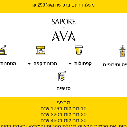
משלוח חינם ברכישה מעל 299 ₪
קפסולות
מכונות קפה
מטחנות 
יס וסירופים
סניפים
מבצע!
10 חבילות ב176 ש"ח
20 חבילות ב320 ש"ח
30 חבילות ב450 ש"ח
סיפו את הכמות הרצויה לעגלת הקניות והמבצע יתעדכן בקופה