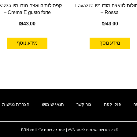
קפסולות לוואצה מודו מיו Lavazza
קפסולות לוואצה מודו
– Crema E gusto forte
– Rossa
₪
43.00
₪
43.00
מידע נוסף
מידע נוסף
ה
פולי קפה
צור קשר
תנאי שימוש
הצהרת נגישות
© כל הזכויות שמורות לאתר
AVA
| אתר זה פותח ע”י
BRN.co.il