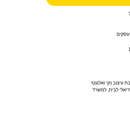
CL בגוון ורוד סלמון — משלבת עיצוב נקי ואלגנטי
ולהגשה מוקפדת כאחד. מארז של 4 יחידות — אידיאלי לבית, למשרד