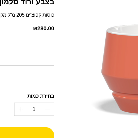
בצבע ורוד סלמון סט 4 כוסות SE
כוסות קפוצ’ינו 205 מ”ל מקולקציית מניקו בגוון ורוד סלמון
₪
280.00