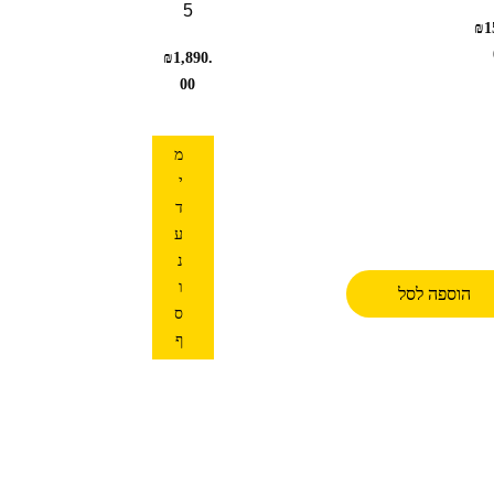
5
₪
1
₪
1,890.
00
מ
י
ד
ע
נ
ו
הוספה לסל
ס
ף