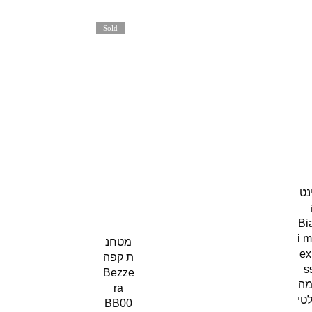
Sold
out
נט
Bia
i 
מטחנ
ex
ת קפה
s
Bezze
מה
ra
טי
BB00