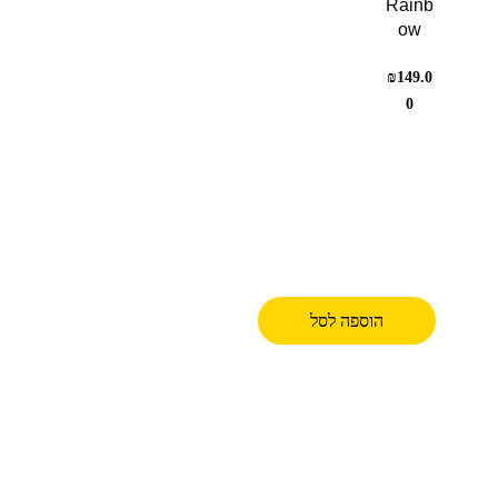
Rainb
ow
₪
149.0
0
הוספה לסל