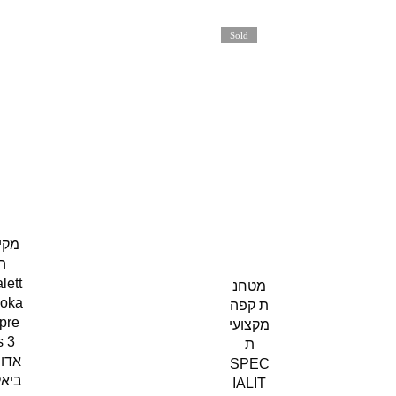
Sold
out
מקי
ה
lett
מטחנ
moka
ת קפה
pre
מקצועי
s 3
ת
אדו
SPEC
ביאל
IALIT