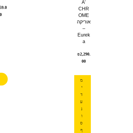
A’
59.0
CHR
0
OME
אוריקה
–
Eurek
a
₪
2,290.
00
מ
י
ד
ע
נ
ו
ס
ף