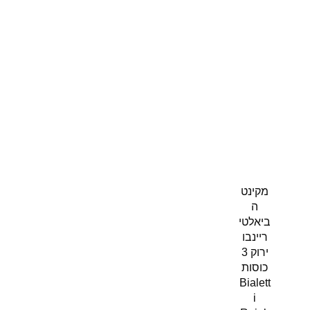
מקינט
ה
ביאלטי
ריינבו
ירוק 3
כוסות
Bialett
i