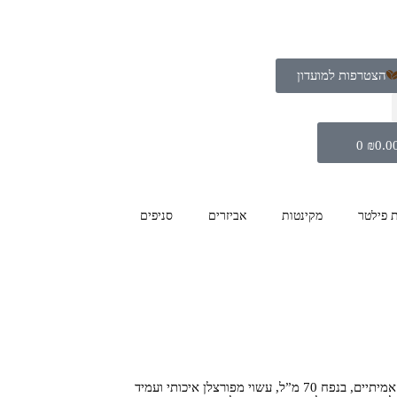
הצטרפות למועדון
0
₪
0.0
ת פילטר
מקינטות
אביזרים
סניפים
ספל האספרסו האידיאלי לחובבי קפה אמיתיים, בנפח 70 מ”ל, עשוי מפורצלן איכותי ועמיד