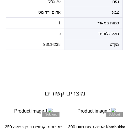
נפח
70 מ"ל
צבע
אדום ורד מט
כמות במארז
1
כולל צלוחית
כן
מק"ט
93CH238
מוצרים קשורים
Sold out
Sold out
Kambukka אתנה נוצות טווס 300
זוג כוסות קפוצינו דופן כפולה 250