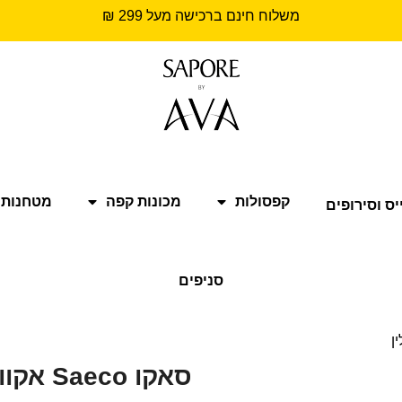
משלוח חינם ברכישה מעל 299 ₪
קפסולות
מכונות קפה
מטחנות 
יס וסירופים
סניפים
סאקו Saeco אקווה קלין