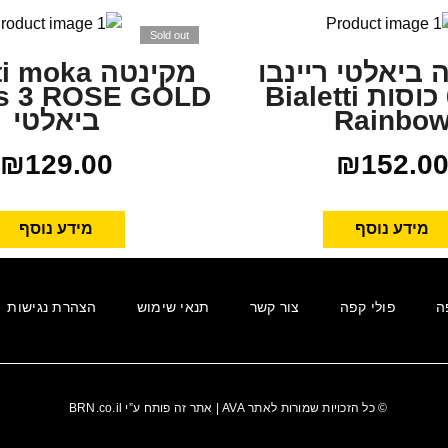
Sold out
 ביאלטי ריינבו
מקינטה moka
ירוק 6 כוסות Bialetti
s 3 ROSE GOLD
Rainbo
ביאלטי
₪
129.00
₪
152.0
מידע נוסף
מידע נוסף
ה
פולי קפה
צור קשר
תנאי שימוש
הצהרת נגישות
© כל הזכויות שמורות לאתר
AVA
| אתר זה פותח ע”י
BRN.co.il