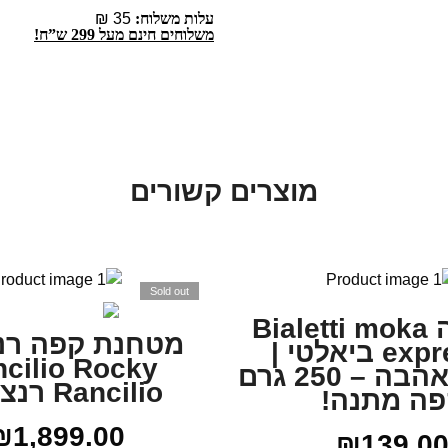
עלות משלוח:
35 ₪
משלוחים חינם מעל 299 ש”ח!
מוצרים קשורים
Sold out
מקינטה Bialetti moka
מטחנת קפה רנצ
express 3 ביאלטי |
cilio Rocky
במבצע אהבה – 250 גרם
Rancilio רנצ׳יליו
פה מתנה!
₪
1,899.00
₪
139.0