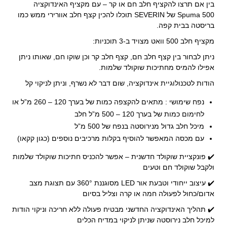
בין אם תרצו להקציף חלב חם או קר – עם מקציף האינדוקציה
Spuma 500 של SEVERIN תוכלו להכין קצף חלב אוורירי ממש כמו
בריסטה בבית קפה.
מקציף חלב 500 וואט מצויד ב-3 תוכניות:
ניתן לבחור בין קצף חלב חם, קצף חלב קר וכן שוקו חם, שאותו ניתן
אפילו להמיס מחתיכות שוקולד שלמות.
הודות לטכנולוגיית אינדוקציה, שום דבר לא נשרף, וניתן לניקוי קל
נפח שימושי : מתאים להקצפה כמות של בערך 120 – 260 מ”ל או
לחימום כמות של בערך 120 – 500 מ”ל חלב
מיכל חלב גדול מנירוסטה בנפח של 500 מ”ל
עם מכסה המאפשר להוסיף בקלות מרכיבים נוספים (כגון קקאו)
✔️ פונקציית שוקולד חדשנית – אפשר להכניס חתיכות שוקולד שלמות
ולקבל שוקולד חם וטעים
✔️ עיצוב ייחודי וטבעת אור LED מסוגננת 360° עם תצוגת מצב
אדום/כחול לפעולה חמה או קרה וצליל בסיום
✔️ תהליך האינדוקציה החדשני מבטיח פעולה ללא חריכה וניקוי הודות
למיכל חלב נירוסטה שניתן לניקוי במדיח הכלים