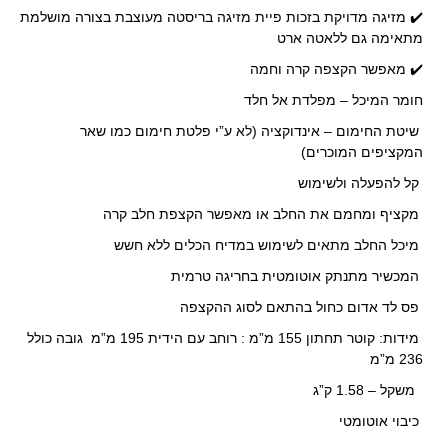
✔️ מזיגה מדויקת בזכות פיית מזיגה בריסטה מעוצבת בצורה מושלמת
מתאימה גם ללאטה ארט
✔️ מאפשר הקצפה קרה וחמה
חומר המיכל – מפלדת אל חלד
שיטת החימום – אינדוקציה (לא ע”י פלטת חימום כמו שאר
המקציפים המוכרים)
קל להפעלה ולשימוש
מקציף ומחמם את החלב או מאפשר הקצפת חלב קרה
מיכל החלב מתאים לשימוש במדיח הכלים ללא חשש
המכשיר מתנתק אוטומטית בחריגה טרמית
פס לד אדום כחול בהתאם לסוג ההקצפה
מידות: קוטר תחתון 155 מ”מ : רוחב עם הידית 195 מ”מ גובה כולל
236 מ”מ
משקל – 1.58 ק”ג
כיבוי אוטומטי