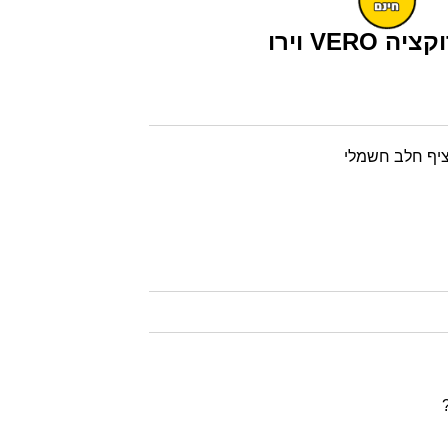
VER וירו
יף חלב חשמלי