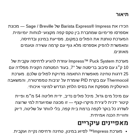
תיאור
הכירו את Barista Express® Impress של Sage / Breville — מכונת
אספרסו פרימיום שמחברת בין טקס קפה מקצועי לנוחות יומיומית.
המערכת טוחנת את הפולים במקום, מסייעת במינון ובדחיסה,
ומאפשרת להפיק אספרסו מלא גוף עם קרמה עשירה וטעמים
מאוזנים.
מערכת Impress™ Puck System עוזרת להגיע לדחיסה עקבית של
10 ק״ג עם סיבוב בריסטה של 7°, בעוד המטחנה הקונית מפלדה עם
25 דרגות טחינה מאפשרת התאמה מדויקת לפולים שלכם. מערכת
Thermocoil עם בקרת PID שומרת על יציבות טמפרטורה, והמשאבה
האיטלקית מספקת את בסיס הלחץ הנדרש למיצוי איכותי.
עם מיכל מים גדול, מיכל פולים נדיב, ידית חליטה 54 מ״מ ופיית
קיטור ידנית ליצירת מיקרו-קצף — זו מכונה שמיועדת למי שרוצה
לשדרג כל בוקר לקפה ברמת בית קפה, בלי לוותר על שליטה, דיוק
וחוויית הכנה אמיתית.
מאפיינים עיקריים
מערכת Impress™ לסיוע במינון, טחינה ודחיסה נקייה ועקבית.