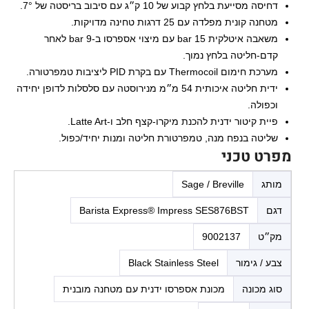
דחיסה מסייעת בלחץ קבוע של 10 ק״ג עם סיבוב בריסטה של 7°.
מטחנה קונית מפלדה עם 25 דרגות טחינה מדויקות.
משאבה איטלקית 15 bar עם מיצוי אספרסו ב-9 bar לאחר
קדם-חליטה בלחץ נמוך.
מערכת חימום Thermocoil עם בקרת PID ליציבות טמפרטורה.
ידית חליטה איכותית 54 מ״מ מנירוסטה עם סלסלות לדופן יחידה
וכפולה.
פיית קיטור ידנית להכנת מיקרו-קצף חלב ו-Latte Art.
שליטה בנפח מנה, טמפרטורת חליטה ומנות יחיד/כפול.
מפרט טכני
מותג
Sage / Breville
דגם
Barista Express® Impress SES876BST
מק״ט
9002137
צבע / גימור
Black Stainless Steel
סוג מכונה
מכונת אספרסו ידנית עם מטחנה מובנית