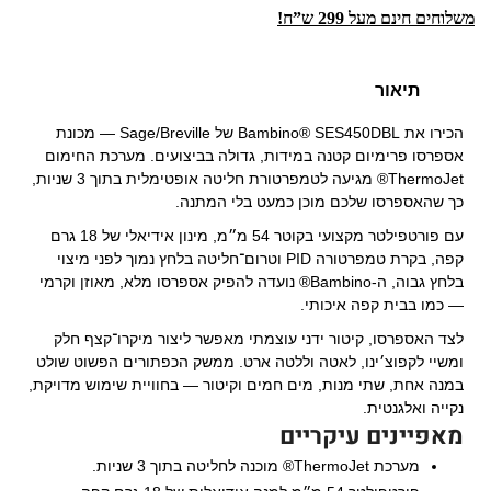
משלוחים חינם מעל 299 ש”ח!
תיאור
הכירו את Bambino® SES450DBL של Sage/Breville — מכונת
אספרסו פרימיום קטנה במידות, גדולה בביצועים. מערכת החימום
ThermoJet® מגיעה לטמפרטורת חליטה אופטימלית בתוך 3 שניות,
כך שהאספרסו שלכם מוכן כמעט בלי המתנה.
עם פורטפילטר מקצועי בקוטר 54 מ״מ, מינון אידיאלי של 18 גרם
קפה, בקרת טמפרטורה PID וטרום־חליטה בלחץ נמוך לפני מיצוי
בלחץ גבוה, ה-Bambino® נועדה להפיק אספרסו מלא, מאוזן וקרמי
— כמו בבית קפה איכותי.
לצד האספרסו, קיטור ידני עוצמתי מאפשר ליצור מיקרו־קצף חלק
ומשיי לקפוצ׳ינו, לאטה וללטה ארט. ממשק הכפתורים הפשוט שולט
במנה אחת, שתי מנות, מים חמים וקיטור — בחוויית שימוש מדויקת,
נקייה ואלגנטית.
מאפיינים עיקריים
מערכת ThermoJet® מוכנה לחליטה בתוך 3 שניות.