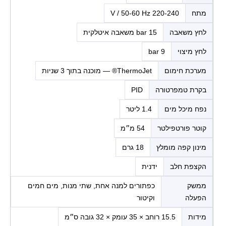
מתח
220-240 V / 50-60 Hz
לחץ משאבה
15 bar משאבה איטלקית
לחץ מיצוי
9 bar
מערכת חימום
ThermoJet® — מוכנה בתוך 3 שניות
בקרת טמפרטורה
PID
נפח מיכל מים
1.4 ליטר
קוטר פורטפילטר
54 מ״מ
מינון קפה מומלץ
18 גרם
הקצפת חלב
ידנית
ממשק
כפתורים למנה אחת, שתי מנות, מים חמים
הפעלה
וקיטור
מידות
15.5 רוחב × 35 עומק × 32 גובה ס״מ