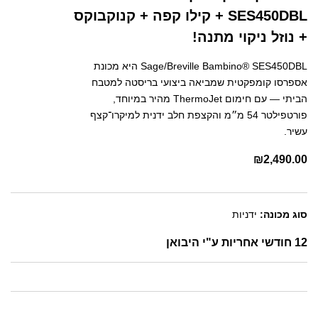
SES450DBL + קילו קפה + קנוקבוקס
+ נוזל ניקוי מתנה!
Sage/Breville Bambino® SES450DBL היא מכונת
אספרסו קומפקטית שמביאה ביצועי בריסטה למטבח
הביתי — עם חימום ThermoJet מהיר במיוחד,
פורטפילטר 54 מ״מ והקצפת חלב ידנית למיקרו־קצף
עשיר.
₪
2,490.00
סוג מכונה:
ידניות
12 חודשי אחריות ע"י היבואן