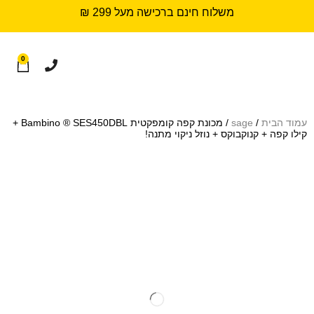
משלוח חינם ברכישה מעל 299 ₪
0
עמוד הבית
/
sage
/ מכונת קפה קומפקטית Bambino ® SES450DBL +
קילו קפה + קנוקבוקס + נוזל ניקוי מתנה!