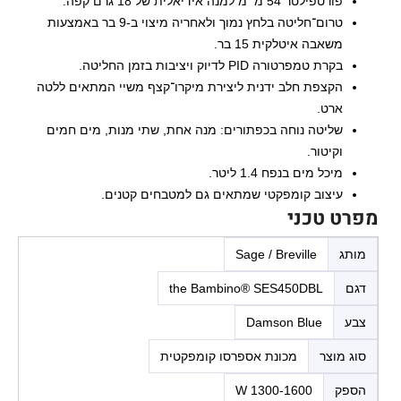
פורטפילטר 54 מ״מ למנה אידיאלית של 18 גרם קפה.
טרום־חליטה בלחץ נמוך ולאחריה מיצוי ב-9 בר באמצעות
משאבה איטלקית 15 בר.
בקרת טמפרטורה PID לדיוק ויציבות בזמן החליטה.
הקצפת חלב ידנית ליצירת מיקרו־קצף משיי המתאים ללטה
ארט.
שליטה נוחה בכפתורים: מנה אחת, שתי מנות, מים חמים
וקיטור.
מיכל מים בנפח 1.4 ליטר.
עיצוב קומפקטי שמתאים גם למטבחים קטנים.
מפרט טכני
מותג
Sage / Breville
דגם
the Bambino® SES450DBL
צבע
Damson Blue
סוג מוצר
מכונת אספרסו קומפקטית
הספק
1300-1600 W