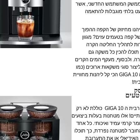
 לממשק המשתמש החדשני, אשר
ט בלתי מוגבלות להתאמה
הנו מחיזוק של הקפה ההפוך
ל קפה בטעמים עזים? מגוון
ות לתהליך החליטה הקרה
תוכלו להכין כל משקה גם
ה. ולבסוף, מעקף המים הקרים
ור סוגי משקאות ארוכים (כמו
אספרסו ארוך). עם ה GIGA 10 הכי קל ליהנות מחוויית
ית!
ק
טעים
להכנה במקצועיות מירבית ה GIGA 10 כוללת לא רק
ים! אלו מטחנות בעלות ביצועים
מר קרמי עמיד ואיכותי. כל אחד
מחובר למטחנה נפרדת, כך תוכלו
האידיאלי או את התערובת