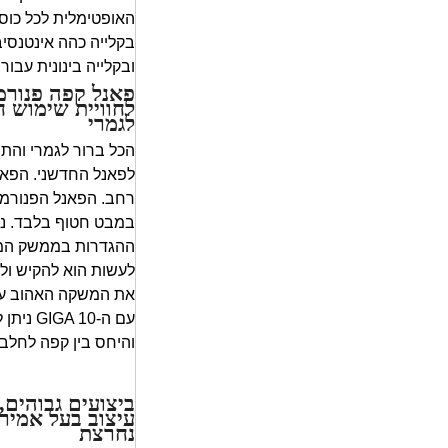
האופטימלית לכל כוס
בקלייה כהה אינטנסי
ובקלייה בינונית עבור 
פאנל קפה פנורמ
לחוויית שימוש 
לגמרי
הכל ברור לגמרי והתפ
לפאנל החדשני. הפאנ
רחב. הפאנל הפנורמי
במבט חטוף בלבד. נוו
ההגדרות בממשק המ
לעשות הוא להקיש ול
את המשקה האהוב עלי
עם ה-10
והיחס בין קפה לחלב 
ביצועים גבוהים,
עיצוב בעל אמיר
נחרצת