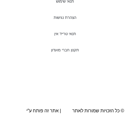
תנאי שימוש
הצהרת נגישות
תנאי טרייד אין
תקנון חברי מועדון
© כל הזכויות שמורות לאתר
AVA
| אתר זה פותח ע”י
BRN.co.il