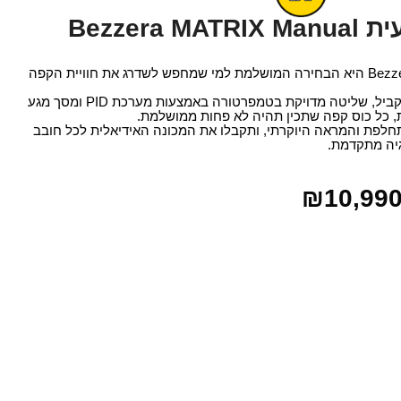
Bezzera
מכונת הקפה Bezzera MATRIX Manual היא הבחירה המושלמת למי שמחפש לשדרג את חוויית הקפה
עם שני דודים להקצפה וחליטה במקביל, שליטה מדויקת בטמפרטורה באמצעות מערכת PID ומסך מגע
ות, כל כוס קפה שתכין תהיה לא פחות ממושלמת.
 לכך את תאורת ה-LED המתחלפת והמראה היוקרתי, ותקבלו את המכונה האידיאלית לכל חובב
גיה מתקדמת.
₪
10,990