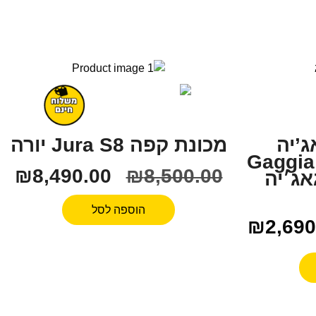
ג’יה
מכונת קפה Jura S8 יורה
קלאסיק צבעונית Gaggia
₪
8,490.00
₪
8,500.00
Classic גאג׳יה
הוספה לסל
₪
2,690