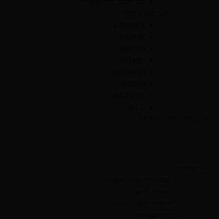
לכל הקפה בקלייה טרייה
מותגי קפה איטלקי
LAVAZZA
DANESI
MAURO
DIEMME
VERGNANO
BUENO
MOLINARI
ILLY
משקה תמרים ARAVA
קפסולות
קפסולות תואמות נספרסו
תואמות לוואצה
תואמות דולצ’ה גוסטו
כל הקפסולות