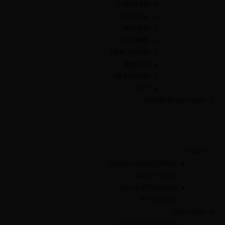
LAVAZZA
DANESI
MAURO
DIEMME
VERGNANO
BUENO
MOLINARI
ILLY
משקה תמרים ARAVA
קפסולות
קפסולות תואמות נספרסו
תואמות לוואצה
תואמות דולצ’ה גוסטו
כל הקפסולות
מכונות קפה
מכונות קפה מקצועיות