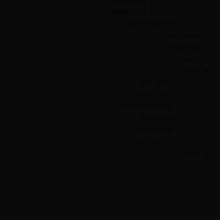
MELITTA
PROFITEC
לכל מכונות הקפה
מטחנות קפה
מכונות פילטר
מקינטות
אביזרים
מקציפי חלב
מכשירי חליטה
אביזרי ניקיון למכונה
כוסות וכלים
קופסאות אחסון
כל האביזרים
סניפים