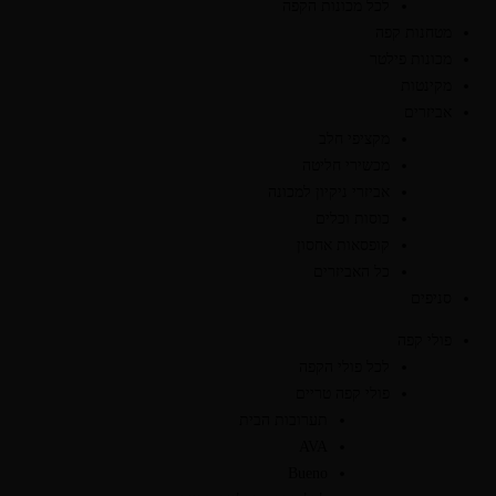
לכל מכונות הקפה
מטחנות קפה
מכונות פילטר
מקינטות
אביזרים
מקציפי חלב
מכשירי חליטה
אביזרי ניקיון למכונה
כוסות וכלים
קופסאות אחסון
כל האביזרים
סניפים
פולי קפה
לכל פולי הקפה
פולי קפה טריים
תערובות הבית
AVA
Bueno