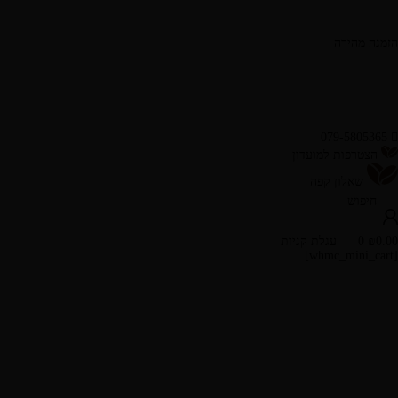
הזמנה מהירה
079-5805365
הצטרפות למועדון
שאלון קפה
חיפוש
0.00
₪
0
עגלת קניות
[whmc_mini_cart]