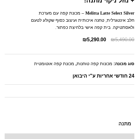
+ נוזל ניקוי מתנה!
– מכונת קפה עם מערכת
Melitta Latte Select Silver
חלב אינטגרלית, טחנה איכותית ועיצוב כסוף שקולע לטעם
ולאסתטיקה. בית קפה אישי בלחיצת כפתור.
₪
5,290.00
₪
5,490.00
סוג מכונה:
מכונות קפה טוחנות
,
מכונת קפה אוטומטית
24 חודשי אחריות ע"י היבואן
מתנה