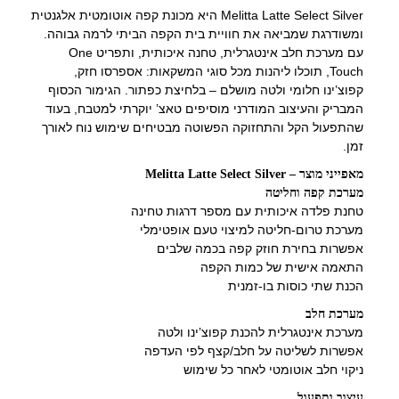
Melitta Latte Select Silver היא מכונת קפה אוטומטית אלגנטית
ומשודרגת שמביאה את חוויית בית הקפה הביתי לרמה גבוהה.
עם מערכת חלב אינטגרלית, טחנה איכותית, ותפריט One
Touch, תוכלו ליהנות מכל סוגי המשקאות: אספרסו חזק,
קפוצ’ינו חלומי ולטה מושלם – בלחיצת כפתור. הגימור הכסוף
המבריק והעיצוב המודרני מוסיפים טאצ’ יוקרתי למטבח, בעוד
שהתפעול הקל והתחזוקה הפשוטה מבטיחים שימוש נוח לאורך
זמן.
מאפייני מוצר – Melitta Latte Select Silver
מערכת קפה וחליטה
טחנת פלדה איכותית עם מספר דרגות טחינה
מערכת טרום-חליטה למיצוי טעם אופטימלי
אפשרות בחירת חוזק קפה בכמה שלבים
התאמה אישית של כמות הקפה
הכנת שתי כוסות בו-זמנית
מערכת חלב
מערכת אינטגרלית להכנת קפוצ’ינו ולטה
אפשרות לשליטה על חלב/קצף לפי העדפה
ניקוי חלב אוטומטי לאחר כל שימוש
עיצוב ותפעול