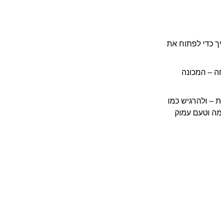
שצריך כדי לפתוח את
חה – המכונה
עשיר תוך שניות – ולהרגיש כמו
– Brera מעניקה שליטה, עוצמה וטעם עמוק