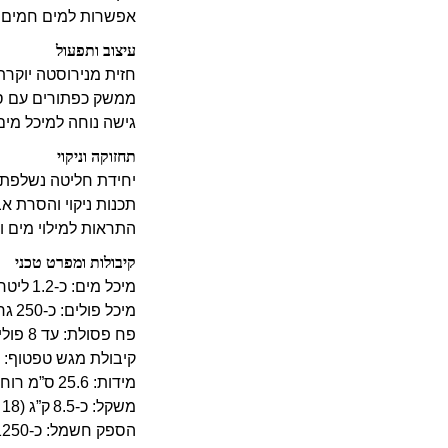
אפשרות למים חמים ק
עיצוב ותפעול
חזית מנירוסטה יוקרת
ממשק כפתורים עם סמלי
גישה נוחה למיכל מי
תחזוקה וניקוי
יחידת חליטה נשלפת לנ
תכנות ניקוי והסרת א
התראות למילוי מים ונ
קיבולות ומפרט טכני
מיכל מים: כ‑1.2 ליטר (40 אונקיות)
מיכל פולים: כ‑250 גרם (8 אונקיות)
פח פסולת: עד 8 פולי קפה משומשים
קיבולת מגש טפטוף: כ‑28 אונקי
מידות: 25.6 ס”מ רוחב × 31.5 ס”מ גובה × 44.7 ס”מ עומק
משקל: כ‑8.5 ק”ג (18 פאונד)
הספק חשמל: כ‑1250 W / 1300 W