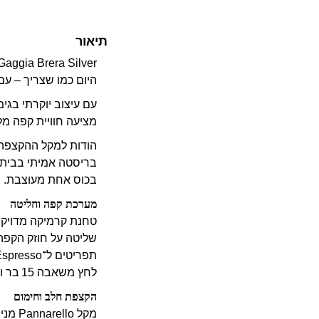
תיאור
היום כמו שצריך – עם
עם עיצוב יוקרתי בגי
מציעה חוויית קפה מ
בכוס אחת מעוצבת.
מערכת קפה וחליטה
טחנת קרמיקה מדויקת עם 5 דרגו
שליטה על חוזק הקפה (Aroma Strength) והכ
תפריטים ל־Espresso ו‑Lungo בלחיצה אחת
לחץ משאבה 15 בר ותוכנית Pre‑Infusion למיצוי מיטבי
הקצפת חלב וחימום
מקל Pannarello מנירוסטה להפעלת אוטומטית של קצף