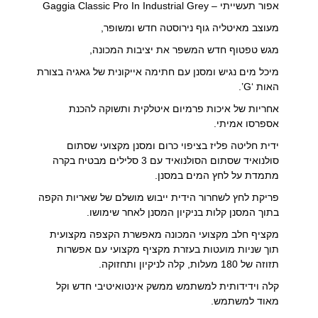
אפור תעשייתי – Gaggia Classic Pro In Industrial Grey
מעוצב מאיטליה גוף נירוסטה חדש ומשופר,
מגש טפטוף חדש המשפר את יציבות המכונה,
מיכל מים נגיש ומסנן עם חתימה אייקונית של גאגיה בצורת
האות ‘G’.
אחריות של איכות פרמיום איטלקית ותשוקה להכנת
אספרסו אמיתי.
ידית חליטה פליז בציפוי כרום ומסנן מקצועי שסתום
סולנואיד שסתום הסולנואיד עם 3 סלילים מבטיח בקרה
מתמדת על לחץ המים במסנן.
פריקת לחץ לשחרור הידית ייבוש מושלם של שאריות הקפה
בתוך המסנן קלות בניקיון המסנן לאחר שימושו.
מקציף חלב מקצועי המכונה מאפשרת הקצפה מקצועית
תוך שניות מועטות בעזרת מקציף מקצועי עם אפשרות
תזוזה של 180 מעלות, קלה לניקיון ותחזוקה.
קלה וידידותית למשתמש ממשק אינטואיטיבי חדש וקל
מאוד למשתמש.