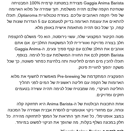
Gaggia Anima Barista מצוידת במטחנה קרמית 100% המבטיחה
שטחינת הקפה שלכם תהיה מושלמת, תוך שמירה על מלוא הארומה
של פולי הקפה האהובים עליכם. בעזרת טכנולוגיית Optiaroma, תוכלו
להתאים את עוצמת הארומה בדיוק לטעמכם עם 5 הגדרות שונות של
קפה, כך שכל כוס תהיה מותאמת אישית באופן מלא.
מטה הקיטור המקצועי שלה, עשוי נירוסטה, הוא כלי מושלם להקצפת
חלב בצורה מדויקת ואוורירית לכל המשקאות החלביים. אם אתם
אוהבים את החלב שלכם עם קצף סמיך ונעים, ה-Gaggia Anima
Barista תספק לכם את החוויה המושלמת עם כל לגימה. בנוסף,
תוכלו להכין מים חמים לחליטות ותה בלחיצת כפתור פשוטה, כך שכל
משקה יהפוך לחוויית פינוק.
הפונקציה המתקדמת של Pre-brewing מאפשרת לחשוף את מלוא
הארומות של הקפה עם חליטה ראשונית של המים לפני תהליך
החליטה העיקרי, מה שמבטיח שכל לגימה תהיה עשירה בטעמים
חזקים ומדויקים.
אחת התכונות הבולטות של ה-Anima Barista היא תחזוקה קלה
ונוחה, עם מחזורי ניקוי אוטומטיים להסרת אבנית ושמירה על המכונה
במצב אופטימלי, כל זאת תוך התראות על המסך לתחזוקה מהירה. כל
חלק במכונה נשלף בקלות, מה שהופך את הניקוי לפשוט במיוחד.