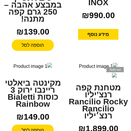
INOX
במבצע אהבה –
250 גרם קפה
₪
990.00
מתנה!
₪
139.00
מידע נוסף
הוספה לסל
Sold out
מקינטה ביאלטי
מטחנת קפה
ריינבו ירוק 3
רנצ’יליו
כוסות Bialetti
Rancilio Rocky
Rainbow
Rancilio
רנצ׳יליו
₪
149.00
₪
1,899.00
הוספה לסל