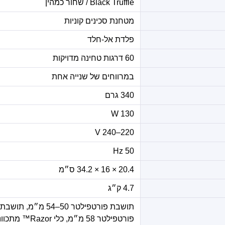
Black Truffle / שחור כמהין
מטחנת סכינים קוניות
פלדת אל-חלד
60 דרגות טחינה מדויקות
במרווחים של שנייה אחת
340 גרם
130 W
220–240 V
50 Hz
20.4 × 16 × 34.2 ס״מ
4.7 ק״ג
תושבת פורטפילטר 50–54 מ״מ, תושבת
פורטפילטר 58 מ״מ, כלי Razor™ מתכ