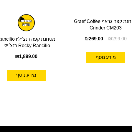
מטחנת קפה גראף Graef Coffee
Grinder CM203
₪
269.00
₪
299.00
מטחנת קפה רנצ’יליו ilio
Rocky Rancilio רנצ׳יליו
₪
1,899.00
מידע נוסף
מידע נוסף