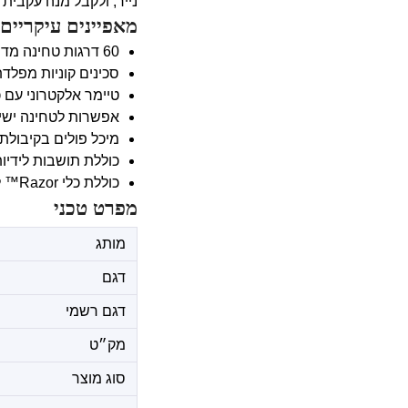
נייר, ולקבל מנה עקבית 
מאפיינים עיקריים
60 דרגות טחינה מדויקות להתאמה מאספרסו ועד פרנץ' פרס.
סכינים קוניות מפל
טיימר אלקטרוני עם כ
אפשרות לטחינה ישירה
מיכל פולים בקיבולת 340 גרם.
כוללת תושבות לידיות חליטה 50–54 
כוללת כלי Razor™ ליישור מדויק של מנת הקפה בידית.
מפרט טכני
מותג
דגם
דגם רשמי
מק״ט
סוג מוצר