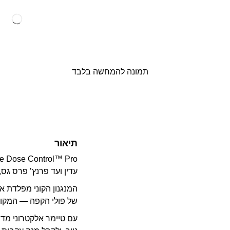
תמונה להמחשה בלבד
תיאור
עדין ועד פרנץ’ פרס גס, עם 60 דרגות טחינה מדויקות והתאמה פשוטה ונוחה לכל
המנגנון הקוני מפלדת א
של פולי הקפה — המקום
עם טיימר אלקטרוני מדו