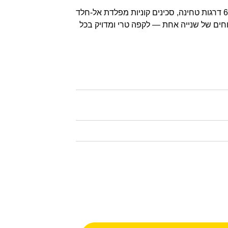
מטחנת קפה פרימיום עם 60 דרגות טחינה, סכינים קוניות מפלדת אל-חלד
חים של שנייה אחת — לקפה טרי ומדויק בכל