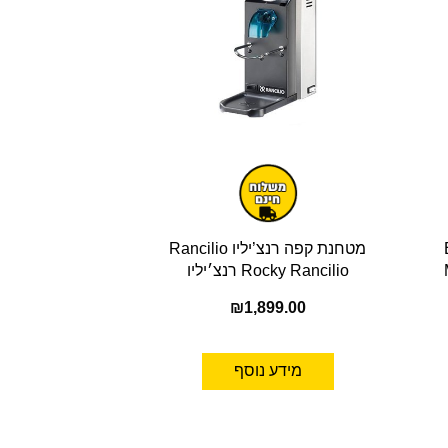
E
מטחנת קפה רנצ’יליו Rancilio
Rocky Rancilio רנצ׳יליו
₪
1,899.00
מידע נוסף