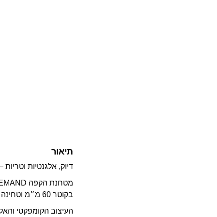
תיאור
דיוק, אלגנטיות וטריות 
בקוטר 60 מ״מ וטחינה לפי דרישה (On Demand), היא מבטיחה קפה טחון טרי, מדויק ועקבי – בכל שימוש.
העיצוב הקומפקטי והא