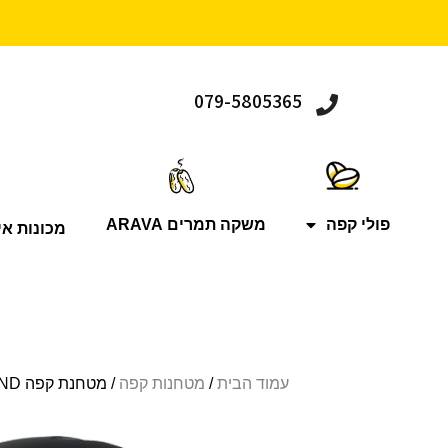
079-5805365
פולי קפה
משקה תמרים ARAVA
מכונות אי
עמוד הבית
/
מטחנות קפה
/ מטחנת קפה OBEL ON DEMAND | סכינים שטוחות 60 מ”מ