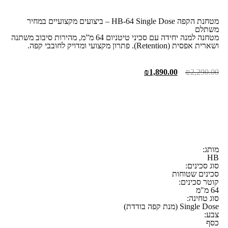
מטחנת הקפה HB-64 Single Dose – ביצועים מקצועיים במחיר
משתלם
מטחנה למנה יחידה עם סכיני טיטניום 64 מ”מ, מהירות סיבוב משתנה
ושארית אפסית (Retention). פתרון מקצועי ומדויק לחובבי קפה.
₪
1,890.00
₪
2,290.00
מותג:
HB
סוג סכינים:
סכינים שטוחות
קוטר סכינים:
64 מ"מ
סוג טחינה:
Single Dose (מנת קפה בודדת)
צבע:
כסף