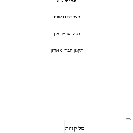
תנאי שימוש
הצהרת נגישות
תנאי טרייד אין
תקנון חברי מועדון
© כל הזכויות שמורות לאתר
AVA
| אתר זה פותח ע”י
BRN.co.il
סל קניות