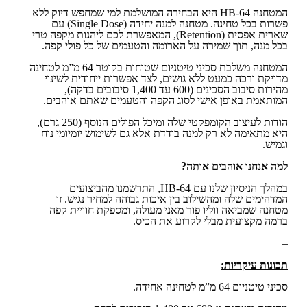
המטחנה HB-64 היא הבחירה המושלמת למי שמחפש דיוק ללא
פשרות בכל טחינה. מטחנה למנה יחידה (Single Dose) עם
שארית אפסית (Retention), המאפשרת לכם ליהנות מקפה טרי
בכל מנה, תוך שמירה על הארומה והטעמים של כל פולי קפה.
המטחנה משלבת סכיני טיטניום שטוחות בקוטר 64 מ”מ לטחינה
מדויקת ורכה כמעט ללא גושים, לצד אפשרות ייחודית לשינוי
מהירות סיבוב הסכינים (600 עד 1,400 סיבובים בדקה),
המותאמת באופן אישי לסוג הקפה והטעמים שאתם אוהבים.
הודות לעיצוב הקומפקטי שלה ומיכל הפולים הנוסף (250 גרם),
היא מתאימה לא רק למנה בודדת אלא גם לשימוש יומיומי נוח
וגמיש.
למה אנחנו אוהבים אותה?
במהלך הניסיון שלנו עם HB-64, התרשמנו מהביצועים
המדהימים שלה ומהשילוב בין איכות גבוהה למחיר נגיש. זו
מטחנה שמביאה ווליו פור מאני מעולה, ומספקת חוויית קפה
ברמה מקצועית מבלי לקרוע את הכיס.
–
תכונות עיקריות:
סכיני טיטניום 64 מ”מ לטחינה אחידה.