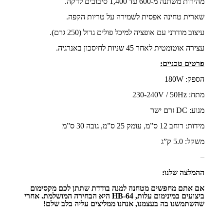
מהירות משתנה מ-600 עד 1,400 סיבובים לדקה.
שארית טחינה אפסית לשמירה על טריות הקפה.
עיצוב מודרני עם אופציה למיכל פולים גדול (250 גרם).
עצירה אוטומטית לאחר 45 שניות לחיסכון באנרגיה.
פרטים טכניים:
הספק: 180W
מתח: 230-240V / 50Hz
מנוע: DC זרם ישר
מידות: רוחב 12 ס”מ, עומק 25 ס”מ, גובה 30 ס”מ
משקל: 5.0 ק”ג
–
ההמלצה שלנו:
אם אתם מחפשים מטחנה למנה בודדת שתתן לכם מקסימום
ביצועים במינימום עלות, HB-64 היא הבחירה המושלמת. אחרי
שהשתמשנו בה בעצמנו, אנחנו ממליצים עליה בלב שלם!