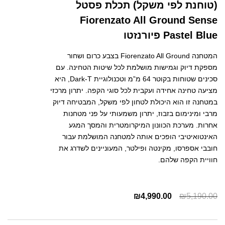
(טוחנת לפי משקל) תכלת פסטל
Fiorenzato All Ground Sense
Pastel Blue פיורנזטו
המטחנה Fiorenzato All Ground בצבע כרום ושחור
מספקת דיוק וגמישות מושלמת לכל שיטות הטחינה. עם
סכינים שטוחות בקוטר 64 מ”מ וטכנולוגיית Dark-T, היא
מציעה טחינה אחידה ועקבית לכל סוגי הקפה. יתרון מרכזי
במטחנה זו הוא היכולת לטחון לפי משקל, המבטיחה דיוק
מרבי ומינימום בזבוז, יתרון משמעותי על פני מטחנות
אחרות. מערכת הכוונון המיקרומטרית והמסך המגע
האינטואיטיבי הופכים אותה למטחנה המושלמת עבור
חובבי אספרסו, מקינטה ופילטר, המעוניינים לשדרג את
חוויית הקפה שלהם.
₪
4,990.00
₪
5,190.00