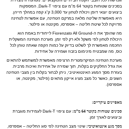
וגמישות לכל חובבי הקפה הביתיים והמקצועיים. מטחנה זו מצוידת
בסכינים שטוחות בקוטר 64 מ”מ עם ציפוי Dark-T, המספקות
ביצועים יוצאי דופן ויכולת לטחון עד 3,000 ק”ג קפה במהלך חייהן.
היא מאפשרת שליטה מלאה במרקם הטחינה, עם אפשרות לטחינה
מדויקת לכל שיטת חליטה – אספרסו, מקינטה או פילטר.
מה שהופך את ה-Fiorenzato All Ground לייחודית באמת הוא
היכולת לטחון לפי משקל ולא רק לפי זמן. מערכת הטחינה המשקלית
החכמה מאפשרת לך לשלוט בדיוק על כמות הקפה שאתה טוחן לכל
כוס, מה שמבטיח מינימום בזבוז ושמירה על אחידות.
מערכת הטחינה המיקרומטרית הרציפה מאפשרת למשתמש להתאים
את גודל החלקיקים בקלות, תוך שמירה על אחידות ואיכות מרבית.
בעזרת מסך המגע האינטואיטיבי, ניתן לבחור בקלות בין מצבי הטחינה
השונים, כאשר כל מצב מציג אייקון מתאים (פילטר, מקינטה, או
אספרסו).
מאפיינים עיקריים:
עם ציפוי Dark-T לעמידות מוגברת
סכינים שטוחות בקוטר 64 מ”מ:
וביצועים לאורך זמן.
שינוי מצב הטחינה לפי סוג החליטה – אספרסו,
מסך מגע אינטואיטיבי: