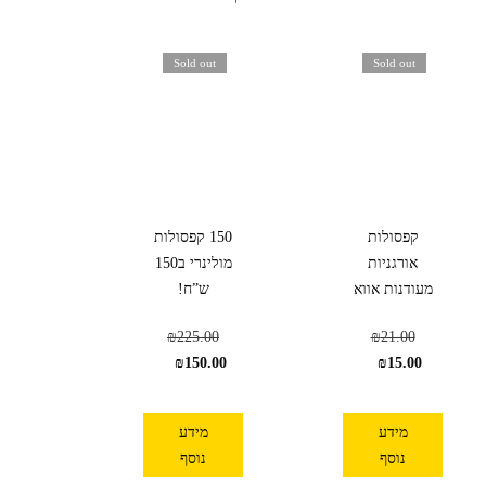
Sold out
Sold out
קפסולות
150 קפסולות
אורגניות
מולינרי ב150
מעודנות אווא
ש”ח!
₪
225.00
₪
21.00
₪
150.00
₪
15.00
מידע
מידע
נוסף
נוסף