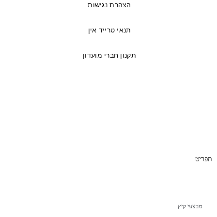
הצהרת נגישות
תנאי טרייד אין
תקנון חברי מועדון
© כל הזכויות שמורות לאתר
AVA
| אתר זה פותח ע”י
BRN.co.il
תפריט
מבצעי קיץ