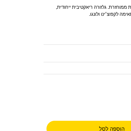
ית ממוחזרת. גלזורה ריאקטיבית ייחודית,
מה לקפוצ׳ינו ולונגו.
הוספה לסל