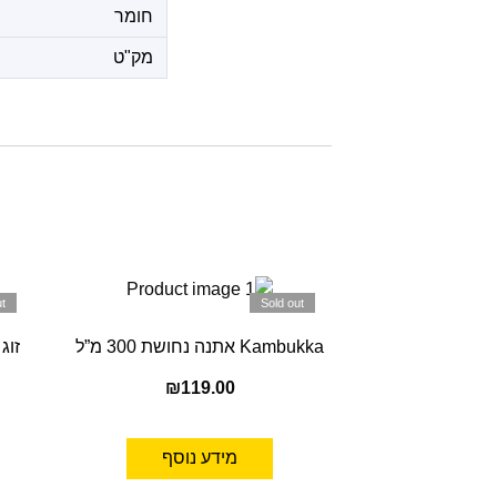
חומר
מק"ט
t
Sold out
Kambukka אתנה נחושת 300 מ”ל
₪
119.00
מידע נוסף