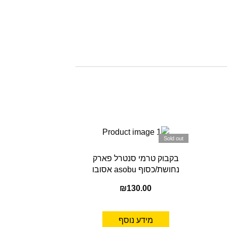
Sold out
בקבוק טרמי סנטרל פארק
נחושת/כסוף asobu אסובו
₪
130.00
מידע נוסף