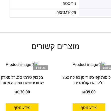
נירוסטה
93CM1029
מוצרים קשורים
Sold out
Sold ou
זוג כוסות קפוצינו דופן כפולה 250
בקבוק טרמי סנטרל פארק
מ”ל דגם קולומביה
שחור/נחושת asobu אסובו
₪
130.00
₪
39.00
מידע נוסף
מידע נוסף