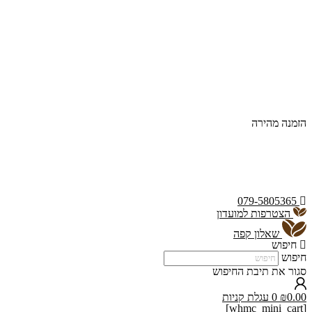
הזמנה מהירה
079-5805365
הצטרפות למועדון
שאלון קפה
חיפוש
חיפוש
סגור את תיבת החיפוש
0.00
₪
0
עגלת קניות
[whmc_mini_cart]