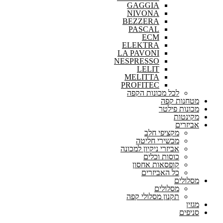
GAGGIA
NIVONA
BEZZERA
PASCAL
ECM
ELEKTRA
LA PAVONI
NESPRESSO
LELIT
MELITTA
PROFITEC
לכל מכונות הקפה
מטחנות קפה
מכונות פילטר
מקינטות
אביזרים
מקציפי חלב
מכשירי חליטה
אביזרי ניקיון למכונה
כוסות וכלים
קופסאות אחסון
כל האביזרים
מסלולים
מסלולים
תקנון מסלולי קפה
מגזין
סניפים