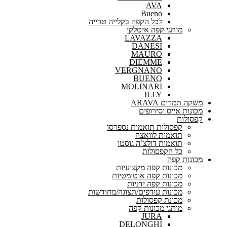
AVA
Bueno
לכל הקפה בקלייה טרייה
מותגי קפה איטלקי
LAVAZZA
DANESI
MAURO
DIEMME
VERGNANO
BUENO
MOLINARI
ILLY
משקה תמרים ARAVA
מכונות אייס וסירופים
קפסולות
קפסולות תואמות נספרסו
תואמות לוואצה
תואמות דולצ’ה גוסטו
כל הקפסולות
מכונות קפה
מכונות קפה מקצועיות
מכונות קפה אוטומטיות
מכונות קפה ידניות
מכונות עודפים/תצוגה/מחודשות
מכונת קפסולות
מותגי מכונות קפה
JURA
DELONGHI