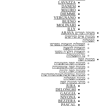
LAVAZZA
DANESI
MAURO
DIEMME
VERGNANO
BUENO
MOLINARI
ILLY
משקה תמרים ARAVA
מכונות אייס וסירופים
קפסולות
קפסולות תואמות נספרסו
תואמות לוואצה
תואמות דולצ’ה גוסטו
כל הקפסולות
מכונות קפה
מכונות קפה מקצועיות
מכונות קפה אוטומטיות
מכונות קפה ידניות
מכונות עודפים/תצוגה/מחודשות
מכונת קפסולות
מותגי מכונות קפה
JURA
DELONGHI
GAGGIA
NIVONA
BEZZERA
PASCAL