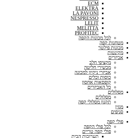
ECM
ELEKTRA
LA PAVONI
NESPRESSO
LELIT
MELITTA
PROFITEC
לכל מכונות הקפה
מטחנות קפה
מכונות פילטר
מקינטות
אביזרים
מקציפי חלב
מכשירי חליטה
אביזרי ניקיון למכונה
כוסות וכלים
קופסאות אחסון
כל האביזרים
מסלולים
מסלולים
תקנון מסלולי קפה
מגזין
סניפים
פולי קפה
לכל פולי הקפה
פולי קפה טריים
תערובות הבית