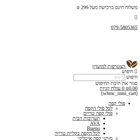
משלוח חינם ברכישה מעל 299 ₪
079-5805365
הצטרפות למועדון
חיפוש
חיפוש
סגור את תיבת החיפוש
0.00
₪
0
עגלת קניות
[whmc_mini_cart]
פולי קפה
לכל פולי הקפה
פולי קפה טריים
תערובות הבית
AVA
Bueno
לכל הקפה בקלייה טרייה
מותגי קפה איטלקי