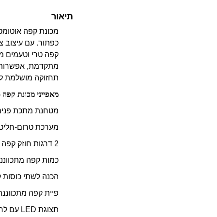
תיאור
מכונת קפה אוטומט
כפתור. עם עיצוב צ
קפה טרי וטעמים מד
מתקדמת, אפשרות לב
תחזוקה מושלמת לא
מאפייני מכונת קפה Melitta Solo :
מטחנת מתכת פנימית עם 3 ד
מערכת טרום-חליטה (Aroma Extraction System) למיצוי מקסימ
2 דרגות חוזק קפה
כמות קפה מתכווננת: 30–220 
הכנה לשתי כוסות 
פיית קפה מתכווננת לגו
תצוגת LED עם לחצנים אינטואיטיביים