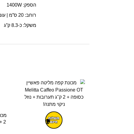
הספק: 1400W
רוחב: 20 ס”מ | עומק: 45.5 ס”מ | גובה: 32.5 ס”מ
משקל: כ-8.3 ק”ג
מכו