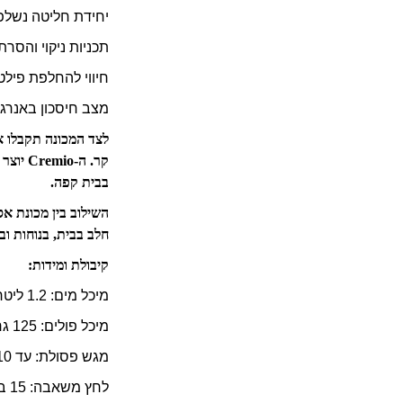
יחידת חליטה נשלפת
תכניות ניקוי והסרת
חיווי להחלפת פיל
מצב חיסכון באנרגיה
קר. ה-
בבית קפה.
השילוב בין מכונת א
חלב בבית, בנוחות וב
קיבולת ומידות:
מיכל מים: 1.2 ליטר
מיכל פולים: 125 גרם
מגש פסולת: עד 10 מנות
לחץ משאבה: 15 בר