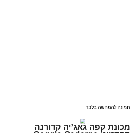
תמונה להמחשה בלבד
מכונת קפה גאג’יה קדורנה