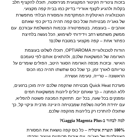
בזכות צינורית הקיטור המקצועית מנירוסטה, תוכלו להקציף חלב
בקלות ולהגיע לקצף אוורירי בדיוק כמו בבית קפה מקצועי.
הטכנולוגיה האיטלקית המתקדמת והמסורת הבלתי מתפשרת
של גאג’יה מבטיחות שכל כוס קפה תהיה בדיוק כפי שאתם
אוהבים – בעוצמה, בטמפרטורה ובכמות המושלמת עבורכם. עם
ממשק משתמש רחב וידידותי לשימוש, הכל נעשה בלחיצת
כפתור אחת – קפה מקצועי במטבח שלכם!
הודות לטכנולוגיית OPTIAROMA, תוכלו לשלוט בעוצמת
הארומה של המשקאות שלכם, ולהתאים אותם לפי טעמכם
האישי. ובזכות מכסה הארומה הסגור היטב, הפולים שומרים על
טריותם לאורך זמן, כך שכל כוס שתשתו תהיה כמו הכוס
הראשונה – טרייה, טעימה ועשירה.
מערכת Quick Heat מבטיחה שהקפה שלכם יהיה מוכן ברגעים,
ללא המתנה – כך שאתם יכולים ליהנות ממשקאות חמים
ומפנקים בכל שעה, בכל יום. תחזוקת המכונה פשוטה להפליא,
עם יחידת חליטה נשלפת שמבטיחה היגיינה מרבית וניקוי קל, כך
שתוכלו להתרכז רק בליהנות מהקפה שלכם.
למה לבחור ב-Gaggia Magenta Plus?
– כל כוס קפה נושאת את המסורת
100% תוצרת איטליה
האיטלקית של גאג’יה, עם איכות פרימיום ועיצוב יוקרתי.