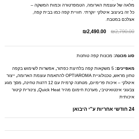
מלאה של עוצמת הארומה, הטמפרטורה וכמות המשקה –
כל זה בעיצוב איטלקי יוקרתי. חוויית קפה כמו בבית קפה,
אצלכם במטבח.
₪
2,490.00
₪
2,790.00
סוג מכונה:
מכונות קפה טוחנות
מאפיינים:
5 משקאות קפה בלחיצת כפתור
,
אפשרות לשימוש בקפה
טחון מראש
,
טכנולוגיית OPTIAROMA להתאמת עוצמת הארומה
,
ייצור
איטלקי – איכות פרימיום
,
מטחנה קרמית עם 12 דרגות טחינה
,
מסך מגע
צבעוני אינטואיטיבי
,
מערכת חימום מהיר Quick Heat
,
צינורית קיטור
איכותית
24 חודשי אחריות ע"י היבואן