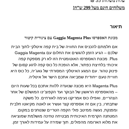
עלות משלוח:
35 ₪
משלוחים חינם מעל 299 ש”ח!
תיאור
מכונת האספרסו Gaggia Magenta Plus עם צינורית קיטור
אם חלמתם להכניס את החוויה של בית קפה איטלקי לתוך הבית
שלכם – הגיע הזמן להגשים את החלום עם Gaggia Magenta
Plus. מכונת האספרסו האוטומטית הזו לא רק מספקת קפה
איכותי בלחיצת כפתור, אלא הופכת כל כוס קפה לרגע קסום של
פינוק טהור. עם המגע האיטלקי המסורתי של גאג’יה, כל כוס היא
חוויית טעם ייחודית שמביאה אתכם הישר אל איטליה.
Magenta Plus היא מכונה שנועדה ללוות אתכם בכל שעות היום
– מהאספרסו הראשון של הבוקר ועד הקפוצ’ינו המושלם של אחר
הצהריים, ואפילו כוס אמריקנו נעימה לאורחים. כל משקה
שתבחרו, בין אם זה אספרסו קצר ועשיר או לאטה מקיאטו חלבית
ומפנקת, נעשה ממיטב פולי הקפה הטריים שנטחנים במקום.
המטחנה הקרמית האיכותית מבטיחה טחינה מושלמת שמוציאה
את מלוא הארומה מהפולים, תוך שמירה על עמידות לאורך זמן.