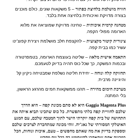
– 5 משקאות שונים, כולם מוכנים
חוויה מושלמת בלחיצת כפתור
בצורה מדויקת ואיכותית בלחיצה אחת בלבד.
– טחינה מדויקת שמוציאה את מלוא
מטחנה קרמית איכותית
הארומה מפולי הקפה.
– להקצפת חלב מושלמת ויצירת קפוצ’ינו
צינורית קיטור מקצועית
עשיר כמו בבית קפה.
ה – שליטה בעוצמת הארומה, בטמפרטורה
התאמה אישית מלא
ובכמות המשקה, כך שכל כוס תהיה בדיוק לטעמכם.
– יחידת חליטה נשלפת שמבטיחה ניקיון קל
תחזוקה קלה ונוחה
והיגיינה מרבית.
– תהנו ממשקאות חמים מהרגע הראשון,
מערכת חימום מהירה
בלי המתנה.
Gaggia Magenta Plus היא לא סתם מכונת קפה – היא הדרך
שלכם לחוויית קפה בלתי מתפשרת. כל כוס שתכינו תביא איתה את
התחושה של בית קפה יוקרתי הישר לתוך המטבח שלכם, עם המגע
האיטלקי המסורתי של גאג’יה. זוהי מכונה שמתחברת לצרכים שלכם
ומספקת בדיוק את מה שאתם מחפשים – טעם, איכות ונוחות, הכל
במכונה אחת שתאהבו להשתמש בה בכל יום מחדש.