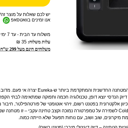
יש לכם שאלות על מוצר זה?
אנו זמינים בוואטסאפ
משלוח עד הבית - עד 7 ימי עסקים
עלות משלוח:
35 ₪
משלוחים חינם מעל 299 ש”ח!
Prometheus היא המטחנה החדשנית והמתקדמת ביותר ש-reka
דיוק הנדסי יוצא דופן, טכנולוגיה חכמה ותפוקה שמתאימה לבתי הקפה
טכנולוגיית Cold Power לשמירה על טמפרטורה נמוכה וקצב טחינה עקבי – זו מטחנה 
ת מיקרונים, שוב ושוב, עם נוחות תפעול שלא הייתה כמוה.
קוניות הטחינה – דיוק דיגיטלי מירבי (פטנט רשום)