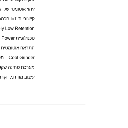
זיהוי אוטומטי של 
קישוריות IoT חכמה – חיבור למערכות בקרה, ניתוח והגדרות מרחוק
System – Extremely Low Retention
טכנולוגיית Cold Power – שומרת על טמפרטורת עבודה נמוכה גם בטחינה מאומצת
התראה אוטומטית ל
Cool Grinder – תכנון מתקדם להפחתת חימום ושמירה על איכות הקפה
מערכת טחינה שקטה
עיצוב מודרני, יוק