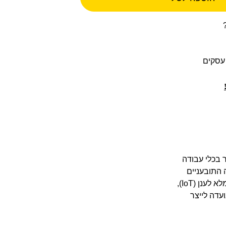
Eu יצרה אי פעם. מדובר בכלי עבודה
 התובעניים
ביותר. עם מערכת כיוון אלקטרונית בפטנט רשום, זיהוי אוטומטי של פורטהפילטר, חיבור מלא לענן (IoT),
שנועדה לייצר