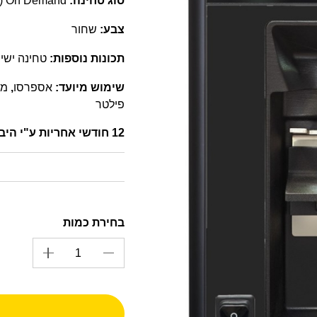
סוג טחינה:
On Demand (טחינה לפי דרישה)
צבע:
שחור
תכונות נוספות:
טחינה ישי
שימוש מיועד:
אספרסו
,
מק
פילטר
12 חודשי אחריות ע"י היבואן