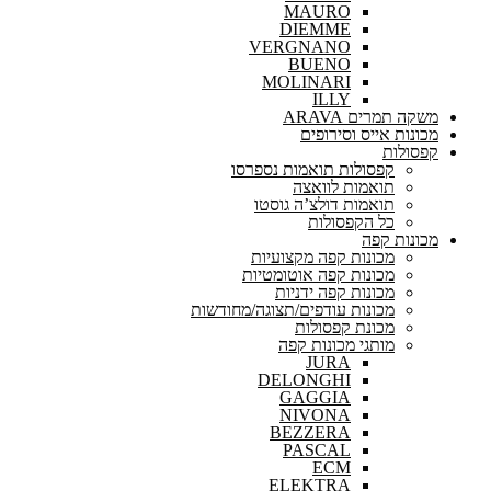
MAURO
DIEMME
VERGNANO
BUENO
MOLINARI
ILLY
משקה תמרים ARAVA
מכונות אייס וסירופים
קפסולות
קפסולות תואמות נספרסו
תואמות לוואצה
תואמות דולצ’ה גוסטו
כל הקפסולות
מכונות קפה
מכונות קפה מקצועיות
מכונות קפה אוטומטיות
מכונות קפה ידניות
מכונות עודפים/תצוגה/מחודשות
מכונת קפסולות
מותגי מכונות קפה
JURA
DELONGHI
GAGGIA
NIVONA
BEZZERA
PASCAL
ECM
ELEKTRA