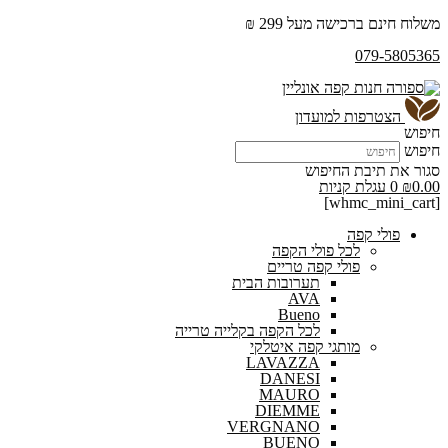
משלוח חינם ברכישה מעל 299 ₪
079-5805365
הצטרפות למועדון
חיפוש
חיפוש
סגור את תיבת החיפוש
0.00
₪
0
עגלת קניות
[whmc_mini_cart]
פולי קפה
לכל פולי הקפה
פולי קפה טריים
תערובות הבית
AVA
Bueno
לכל הקפה בקלייה טרייה
מותגי קפה איטלקי
LAVAZZA
DANESI
MAURO
DIEMME
VERGNANO
BUENO