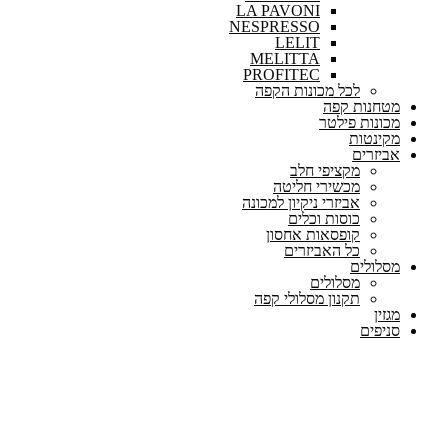
LA PAVONI
NESPRESSO
LELIT
MELITTA
PROFITEC
לכל מכונות הקפה
מטחנות קפה
מכונות פילטר
מקינטות
אביזרים
מקציפי חלב
מכשירי חליטה
אביזרי ניקיון למכונה
כוסות וכלים
קופסאות אחסון
כל האביזרים
מסלולים
מסלולים
תקנון מסלולי קפה
מגזין
סניפים