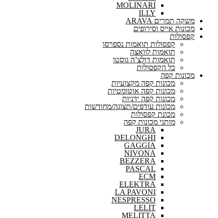
MOLINARI
ILLY
משקה תמרים ARAVA
מכונות אייס וסירופים
קפסולות
קפסולות תואמות נספרסו
תואמות לוואצה
תואמות דולצ’ה גוסטו
כל הקפסולות
מכונות קפה
מכונות קפה מקצועיות
מכונות קפה אוטומטיות
מכונות קפה ידניות
מכונות עודפים/תצוגה/מחודשות
מכונת קפסולות
מותגי מכונות קפה
JURA
DELONGHI
GAGGIA
NIVONA
BEZZERA
PASCAL
ECM
ELEKTRA
LA PAVONI
NESPRESSO
LELIT
MELITTA