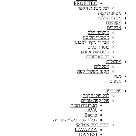
PROFITEC
לכל מכונות הקפה
מטחנות קפה
מכונות פילטר
מקינטות
אביזרים
מקציפי חלב
מכשירי חליטה
אביזרי ניקיון למכונה
כוסות וכלים
קופסאות אחסון
כל האביזרים
מסלולים
מסלולים
תקנון מסלולי קפה
מגזין
סניפים
פולי קפה
לכל פולי הקפה
פולי קפה טריים
תערובות הבית
AVA
Bueno
לכל הקפה בקלייה טרייה
מותגי קפה איטלקי
LAVAZZA
DANESI