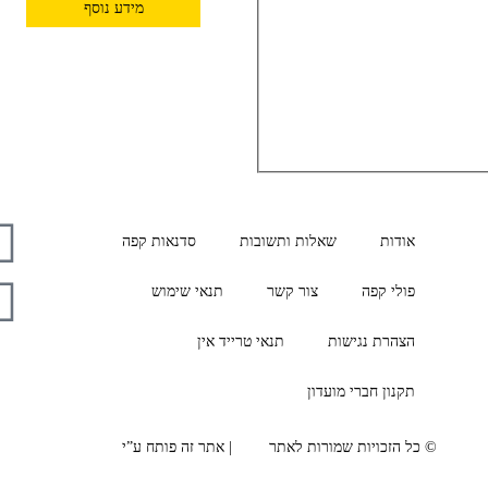
מידע נוסף
אודות
שאלות ותשובות
סדנאות קפה
פולי קפה
צור קשר
תנאי שימוש
הצהרת נגישות
תנאי טרייד אין
תקנון חברי מועדון
© כל הזכויות שמורות לאתר
AVA
| אתר זה פותח ע”י
BRN.co.il