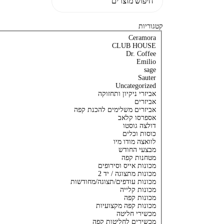
קטגוריות
Ceramora
CLUB HOUSE
Dr. Coffee
Emilio
sage
Sauter
Uncategorized
אביזרי ניקיון ותחזוקה
אביזרים
אביזרים משלימים להכנת קפה
אספרסו קלאב
דולצה גוסטו
כוסות וכלים
לוואצה מודו מיו
מבצעי החודש
מטחנות קפה
מכונות אייס וסירופים
מכונות מתצוגה / יד 2
מכונות עודפים/תצוגה/מחודשות
מכונות קלייה
מכונות קפה
מכונות קפה מקצועיות
מכשירי חליטה
מכשירים לחליטות קפה