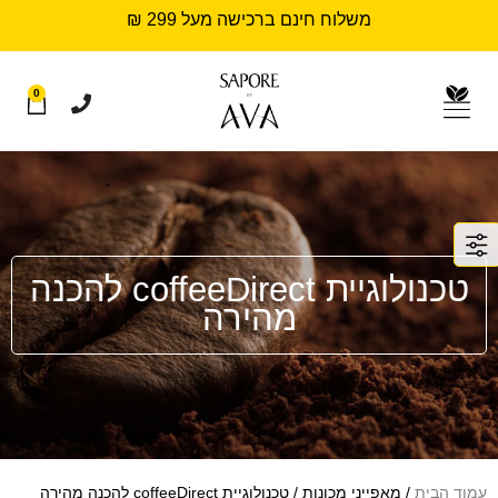
משלוח חינם ברכישה מעל 299 ₪
0
טכנולוגיית coffeeDirect להכנה
מהירה
עמוד הבית
/ מאפייני מכונות / טכנולוגיית coffeeDirect להכנה מהירה