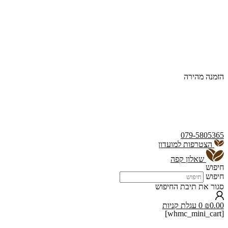
הזמנה מהירה
079-5805365
הצטרפות למועדון
שאלון קפה
חיפוש
חיפוש
סגור את תיבת החיפוש
0.00
₪
0
עגלת קניות
[whmc_mini_cart]