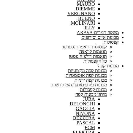
MAURO
DIEMME
VERGNANO
BUENO
MOLINARI
ILLY
משקה תמרים ARAVA
מכונות אייס וסירופים
קפסולות
קפסולות תואמות נספרסו
תואמות לוואצה
תואמות דולצ’ה גוסטו
כל הקפסולות
מכונות קפה
מכונות קפה מקצועיות
מכונות קפה אוטומטיות
מכונות קפה ידניות
מכונות עודפים/תצוגה/מחודשות
מכונת קפסולות
מותגי מכונות קפה
JURA
DELONGHI
GAGGIA
NIVONA
BEZZERA
PASCAL
ECM
ELEKTRA