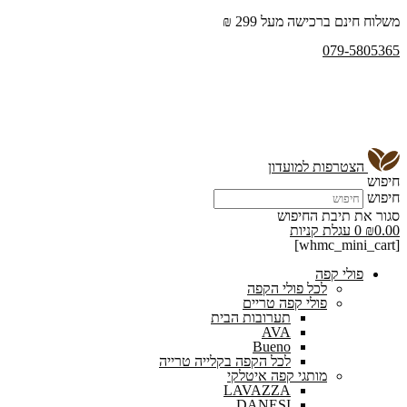
משלוח חינם ברכישה מעל 299 ₪
079-5805365
הצטרפות למועדון
חיפוש
חיפוש
סגור את תיבת החיפוש
0.00
₪
0
עגלת קניות
[whmc_mini_cart]
פולי קפה
לכל פולי הקפה
פולי קפה טריים
תערובות הבית
AVA
Bueno
לכל הקפה בקלייה טרייה
מותגי קפה איטלקי
LAVAZZA
DANESI