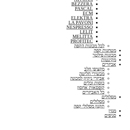
BEZZERA
PASCAL
ECM
ELEKTRA
LA PAVONI
NESPRESSO
LELIT
MELITTA
PROFITEC
לכל מכונות הקפה
מטחנות קפה
מכונות פילטר
מקינטות
אביזרים
מקציפי חלב
מכשירי חליטה
אביזרי ניקיון למכונה
כוסות וכלים
קופסאות אחסון
כל האביזרים
מסלולים
מסלולים
תקנון מסלולי קפה
מגזין
סניפים