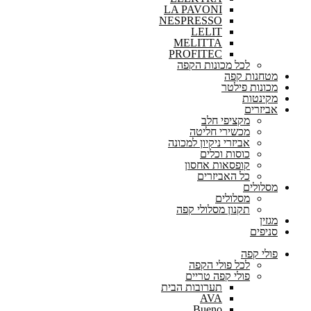
LA PAVONI
NESPRESSO
LELIT
MELITTA
PROFITEC
לכל מכונות הקפה
מטחנות קפה
מכונות פילטר
מקינטות
אביזרים
מקציפי חלב
מכשירי חליטה
אביזרי ניקיון למכונה
כוסות וכלים
קופסאות אחסון
כל האביזרים
מסלולים
מסלולים
תקנון מסלולי קפה
מגזין
סניפים
פולי קפה
לכל פולי הקפה
פולי קפה טריים
תערובות הבית
AVA
Bueno