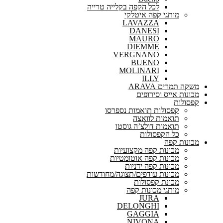
לכל הקפה בקלייה טרייה
מותגי קפה איטלקי
LAVAZZA
DANESI
MAURO
DIEMME
VERGNANO
BUENO
MOLINARI
ILLY
משקה תמרים ARAVA
מכונות אייס וסירופים
קפסולות
קפסולות תואמות נספרסו
תואמות לוואצה
תואמות דולצ’ה גוסטו
כל הקפסולות
מכונות קפה
מכונות קפה מקצועיות
מכונות קפה אוטומטיות
מכונות קפה ידניות
מכונות עודפים/תצוגה/מחודשות
מכונת קפסולות
מותגי מכונות קפה
JURA
DELONGHI
GAGGIA
NIVONA